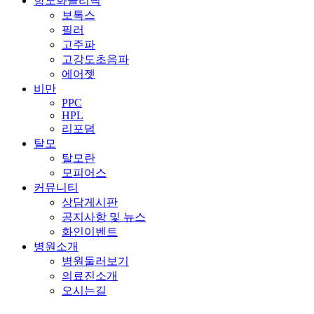
항노화클리닉
보톡스
필러
고주파
고강도초음파
에어젯
비만
PPC
HPL
리포덤
탈모
탈모란
모피어스
커뮤니티
상담게시판
공지사항 및 뉴스
화인이벤트
병원소개
병원둘러보기
의료진소개
오시는길