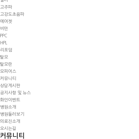
필러
고주파
고강도초음파
에어젯
비만
PPC
HPL
리포덤
탈모
탈모란
모피어스
커뮤니티
상담게시판
공지사항 및 뉴스
화인이벤트
병원소개
병원둘러보기
의료진소개
오시는길
커뮤니티