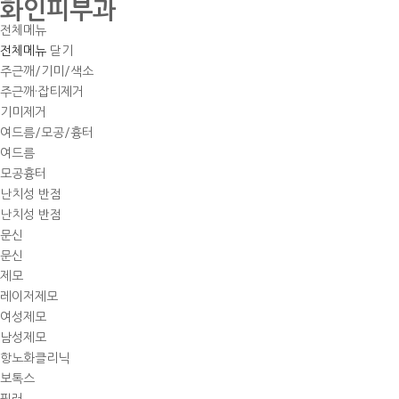
화인피부과
전체메뉴
전체메뉴
닫기
주근깨/기미/색소
주근깨·잡티제거
기미제거
여드름/모공/흉터
여드름
모공흉터
난치성 반점
난치성 반점
문신
문신
제모
레이저제모
여성제모
남성제모
항노화클리닉
보톡스