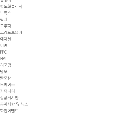
남성제모
항노화클리닉
보톡스
필러
고주파
고강도초음파
에어젯
비만
PPC
HPL
리포덤
탈모
탈모란
모피어스
커뮤니티
상담게시판
공지사항 및 뉴스
화인이벤트