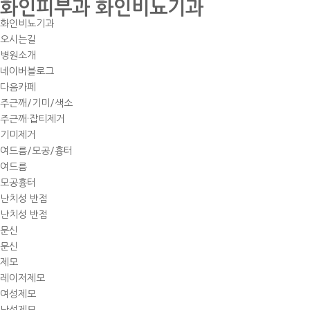
화인피부과 화인비뇨기과
화인비뇨기과
오시는길
병원소개
네이버블로그
다음카페
주근깨/기미/색소
주근깨·잡티제거
기미제거
여드름/모공/흉터
여드름
모공흉터
난치성 반점
난치성 반점
문신
문신
제모
레이저제모
여성제모